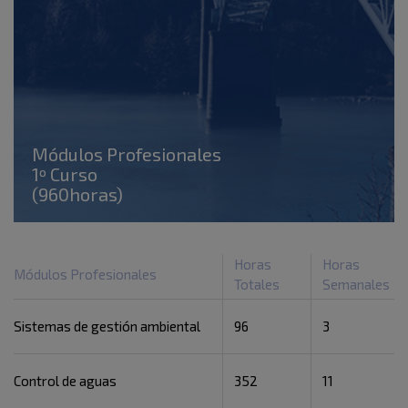
Módulos Profesionales
1º Curso
(960horas)
Horas
Horas
Módulos Profesionales
Totales
Semanales
Sistemas de gestión ambiental
96
3
Control de aguas
352
11