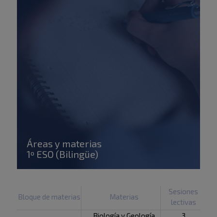
Áreas y materias
1º ESO (Bilingüe)
Sesiones
Bloque de materias
Materias
lectivas
Biología y Geología
3