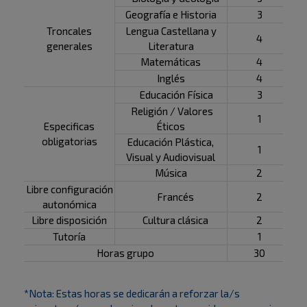
Geografía e Historia
3
Troncales
Lengua Castellana y
4
generales
Literatura
Matemáticas
4
Inglés
4
Educación Física
3
Religión / Valores
1
Especificas
Éticos
obligatorias
Educación Plástica,
1
Visual y Audiovisual
Música
2
Libre configuración
Francés
2
autonómica
Libre disposición
Cultura clásica
2
Tutoría
1
Horas grupo
30
*Nota: Estas horas se dedicarán a reforzar la/s