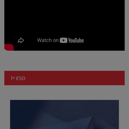
1º ESO