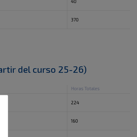
40
370
rtir del curso 25-26)
Horas Totales
224
160