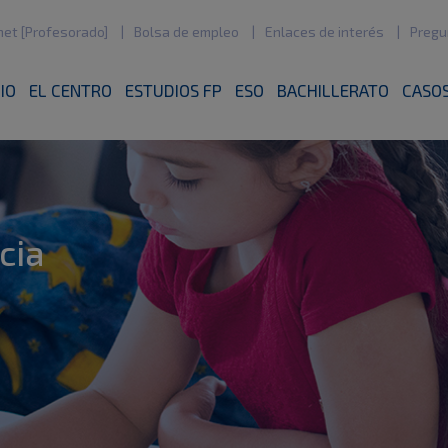
net [Profesorado]
Bolsa de empleo
Enlaces de interés
Pregu
CIO
EL CENTRO
ESTUDIOS FP
ESO
BACHILLERATO
CASOS
cia