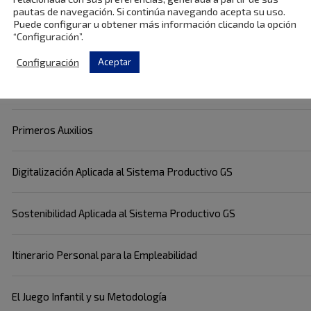
Desarrollo Cognitivo y Motor
pautas de navegación. Si continúa navegando acepta su uso.
Puede configurar u obtener más información clicando la opción
“Configuración”.
Desarrollo Socioafectivo
Configuración
Aceptar
Intervención con las Familias y Atención a menores
Primeros Auxilios
Digitalización Aplicada al Sistema Productivo GS
Sostenibilidad Aplicada al Sistema Productivo GS
Itinerario Personal para la Empleabilidad
El Juego Infantil y su Metodología