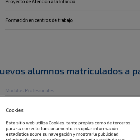
Proyecto de Atención a la Infancia
Formación en centros de trabajo
uevos alumnos matriculados a pa
Modulos Profesionales
Didáctica de la Educación Infantil
Cookies
Este sitio web utiliza Cookies, tanto propias como de terceros,
Autonomía Personal y Salud Infantil
para su correcto funcionamiento, recopilar información
estadística sobre su navegación y mostrarle publicidad
relacionada con sus preferencias, generada a partir de sus