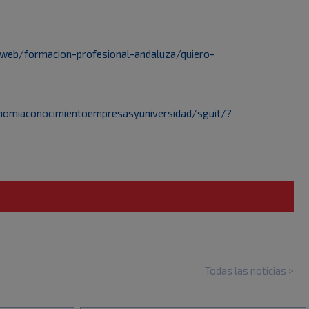
/web/formacion-profesional-andaluza/quiero-
onomiaconocimientoempresasyuniversidad/sguit/?
Todas las noticias >