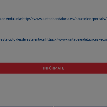
a de Andalucia:
http://www.juntadeandalucia.es/educacion/portals
 este ciclo desde este enlace
https://www.juntadeandalucia.es/ec
INFÓRMATE