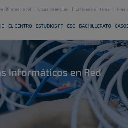
net [Profesorado]
Bolsa de empleo
Enlaces de interés
Pregu
CIO
EL CENTRO
ESTUDIOS FP
ESO
BACHILLERATO
CASOS
s Informáticos en Red