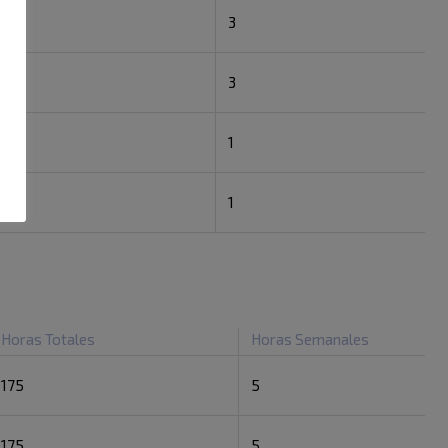
6
3
6
3
2
1
2
1
Horas Totales
Horas Semanales
175
5
175
5