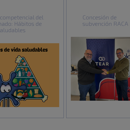
l competencial del
Concesión de
ado: Hábitos de
subvención RACA
saludables