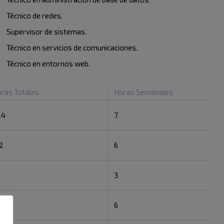
Técnico de redes.
Supervisor de sistemas.
Técnico en servicios de comunicaciones.
Técnico en entornos web.
ras Totales
Horas Semanales
24
7
2
6
6
3
2
6