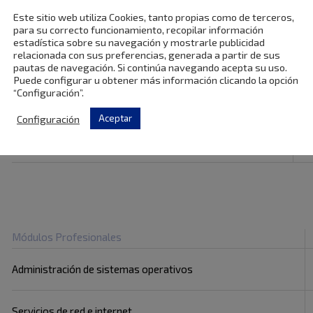
Lenguaje de marcas y sistemas de gestión de información
9
Este sitio web utiliza Cookies, tanto propias como de terceros,
para su correcto funcionamiento, recopilar información
estadística sobre su navegación y mostrarle publicidad
relacionada con sus preferencias, generada a partir de sus
Itinerario personal para la empleabilidad I
9
pautas de navegación. Si continúa navegando acepta su uso.
Puede configurar u obtener más información clicando la opción
“Configuración”.
Digitalización aplicada a los sectores productivos
3
Configuración
Aceptar
Sostenibilidad aplicada al sistema productivo
3
Módulos Profesionales
Administración de sistemas operativos
Servicios de red e internet