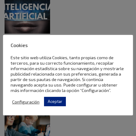
Inteligencia artificial – Hacia
Cookies
una nueva era en la revolución
Este sitio web utiliza Cookies, tanto propias como de
de la enseñanza
terceros, para su correcto funcionamiento, recopilar
información estadística sobre su navegación y mostrarle
publicidad relacionada con sus preferencias, generada a
noviembre 8, 2024 1:01 pm
Publicado por
VRDpGOw0
partir de sus pautas de navegación. Si continúa
Inteligencia Artiﬁcial en la Educación Superior Hacia una nueva
navegando acepta su uso. Puede configurar u obtener
era en la revolución de la enseñanza Resumen La
más información clicando la opción “Configuración”.
inteligencia...
Ver artículo
Configuración
Aceptar